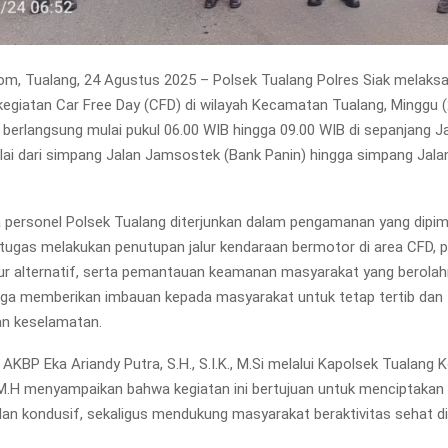
m, Tualang, 24 Agustus 2025 – Polsek Tualang Polres Siak melaks
giatan Car Free Day (CFD) di wilayah Kecamatan Tualang, Minggu 
n berlangsung mulai pukul 06.00 WIB hingga 09.00 WIB di sepanjang J
ai dari simpang Jalan Jamsostek (Bank Panin) hingga simpang Jal
 personel Polsek Tualang diterjunkan dalam pengamanan yang dipim
Petugas melakukan penutupan jalur kendaraan bermotor di area CFD, p
alur alternatif, serta pemantauan keamanan masyarakat yang berolahr
juga memberikan imbauan kepada masyarakat untuk tetap tertib dan
n keselamatan.
 AKBP Eka Ariandy Putra, S.H., S.I.K., M.Si melalui Kapolsek Tualang
, M.H menyampaikan bahwa kegiatan ini bertujuan untuk menciptaka
 dan kondusif, sekaligus mendukung masyarakat beraktivitas sehat di 