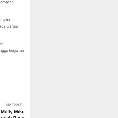
ecamatan
i jalur
ada warga,”
an
ingga kegiatan
NEXT POST
Melly Mike
Bocah Pacu