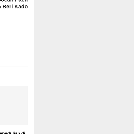
n Beri Kado
epedulian di