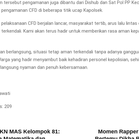
n tersebut pengamanan juga dibantu dari Dishub dan Sat Pol PP K
 pengamanan CFD di beberapa titik ucap Kapolsek.
, pelaksanaan CFD berjalan lancar, masyarakat tertib, arus lalu lintas d
ga terkendali. Kami akan terus hadir untuk memberikan rasa aman kep
an berlangsung, situasi tetap aman terkendali tanpa adanya ganggu
rga yang hadir menyambut baik kehadiran personel kepolisian, seh
rlangsung nyaman dan penuh kebersamaan.
awati
s:
209
T
KN MAS Kelompok 81:
Momen Rapper 
a Matematika dan
Bertemu Dikha 