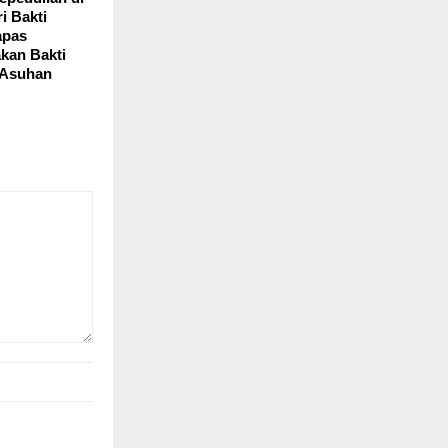
 Bakti
apas
kan Bakti
i Asuhan