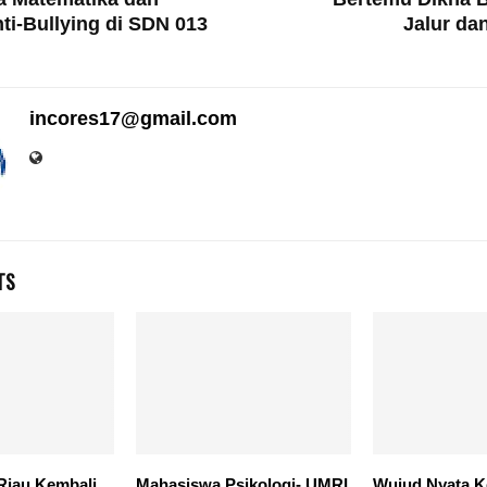
ti-Bullying di SDN 013
Jalur da
incores17@gmail.com
TS
iau Kembali
Mahasiswa Psikologi- UMRI
Wujud Nyata K