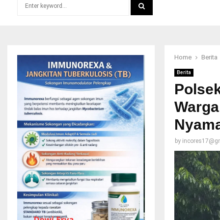
Search
for:
SEARCH
Home
Berita
Berita
Polse
Warga
Nyam
by
incores17@g