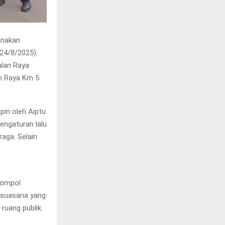
anakan
(24/8/2025)
alan Raya
an Raya Km 5
pin oleh Aiptu
engaturan lalu
aga. Selain
 Kompol
n suasana yang
ruang publik.