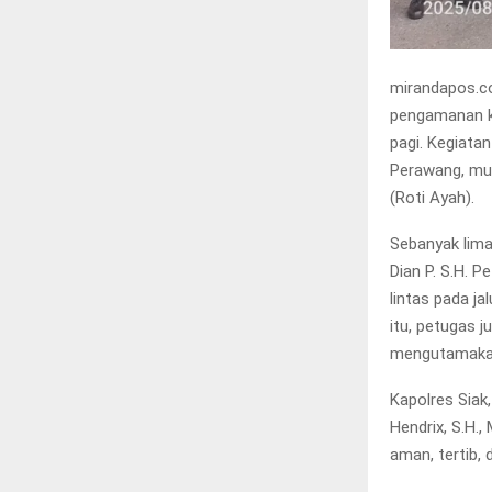
mirandapos.co
pengamanan ke
pagi. Kegiata
Perawang, mul
(Roti Ayah).
Sebanyak lima
Dian P. S.H. 
lintas pada j
itu, petugas 
mengutamaka
Kapolres Siak,
Hendrix, S.H.
aman, tertib,