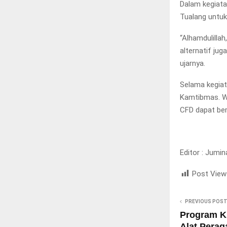
Dalam kegiata
Tualang untuk
“Alhamdulillah
alternatif ju
ujarnya.
Selama kegiat
Kamtibmas. Wa
CFD dapat be
Editor : Jumin
Post View
PREVIOUS POS
Program K
Alat Perag