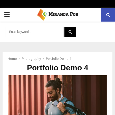
PRIMARY
MENU
Search
for:
SEARCH
Home
Photography
Portfolio Demo 4
Portfolio Demo 4