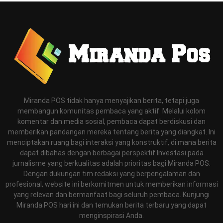
Miranda POS tidak hanya menyajikan berita, tetapi juga
membangun komunitas pembaca yang aktif. Melalui kolom
komentar dan media sosial, pembaca dapat berdiskusi dan
memberikan pandangan mereka tentang berita yang diangkat. Ini
menciptakan ruang bagi interaksi yang konstruktif, di mana berita
dapat dibahas dengan berbagai perspektif.Investasi pada
jurnalisme yang berkualitas adalah prioritas bagi Miranda POS.
Dengan dukungan tim redaksi yang berpengalaman dan
profesional, website ini berkomitmen untuk memberikan informasi
yang relevan dan bermanfaat bagi seluruh pembaca. Kunjungi
Miranda POS hari ini dan temukan berita terbaru yang dapat
menginspirasi Anda.