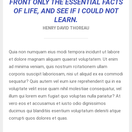
FRONT ONLY THE ESSENTIAL FACTS
OF LIFE, AND SEE IF I COULD NOT
LEARN.
HENRY DAVID THOREAU
Quia non numquam eius modi tempora incidunt ut labore
et dolore magnam aliquam quaerat voluptatem. Ut enim
ad minima veniam, quis nostrum rcitationem ullam
corporis suscipit laboriosam, nisi ut aliquid ex ea commodi
sequatur? Quis autem vel eum iure reprehenderit qui in ea
voluptate velit esse quam nihil molestiae consequatur, vel
illum qui lorem eum fugiat quo voluptas nulla pariatur? At
vero eos et accusamus et iusto odio dignissimos
ducimus qui blanditiis esentium voluptatum deleniti atque
corrupti quos dolores et quas.