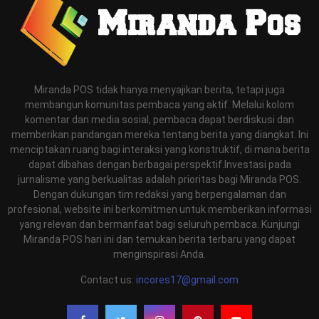
Miranda POS tidak hanya menyajikan berita, tetapi juga
membangun komunitas pembaca yang aktif. Melalui kolom
komentar dan media sosial, pembaca dapat berdiskusi dan
memberikan pandangan mereka tentang berita yang diangkat. Ini
menciptakan ruang bagi interaksi yang konstruktif, di mana berita
dapat dibahas dengan berbagai perspektif.Investasi pada
jurnalisme yang berkualitas adalah prioritas bagi Miranda POS.
Dengan dukungan tim redaksi yang berpengalaman dan
profesional, website ini berkomitmen untuk memberikan informasi
yang relevan dan bermanfaat bagi seluruh pembaca. Kunjungi
Miranda POS hari ini dan temukan berita terbaru yang dapat
menginspirasi Anda.
Contact us:
incores17@gmail.com