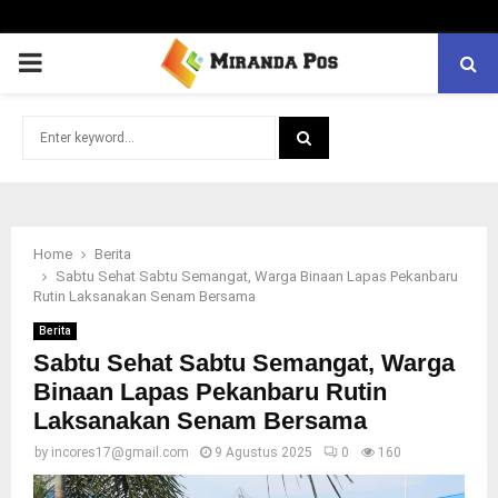
PRIMARY
MENU
Search
for:
SEARCH
Home
Berita
Sabtu Sehat Sabtu Semangat, Warga Binaan Lapas Pekanbaru
Rutin Laksanakan Senam Bersama
Berita
Sabtu Sehat Sabtu Semangat, Warga
Binaan Lapas Pekanbaru Rutin
Laksanakan Senam Bersama
by
incores17@gmail.com
9 Agustus 2025
0
160