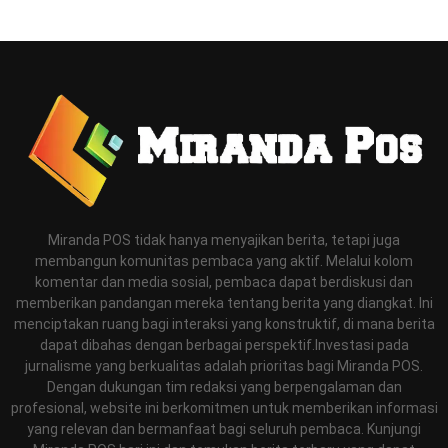
Miranda POS tidak hanya menyajikan berita, tetapi juga
membangun komunitas pembaca yang aktif. Melalui kolom
komentar dan media sosial, pembaca dapat berdiskusi dan
memberikan pandangan mereka tentang berita yang diangkat. Ini
menciptakan ruang bagi interaksi yang konstruktif, di mana berita
dapat dibahas dengan berbagai perspektif.Investasi pada
jurnalisme yang berkualitas adalah prioritas bagi Miranda POS.
Dengan dukungan tim redaksi yang berpengalaman dan
profesional, website ini berkomitmen untuk memberikan informasi
yang relevan dan bermanfaat bagi seluruh pembaca. Kunjungi