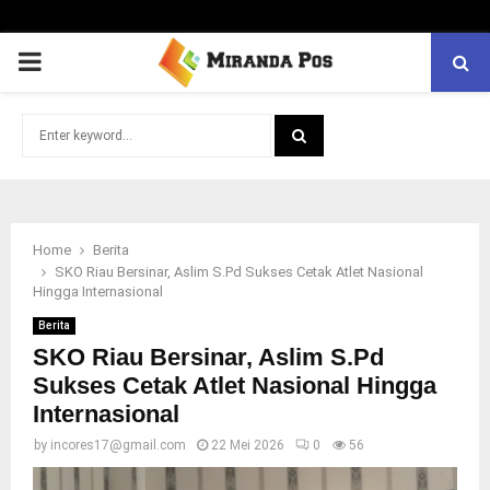
PRIMARY
MENU
Search
for:
SEARCH
Home
Berita
SKO Riau Bersinar, Aslim S.Pd Sukses Cetak Atlet Nasional
Hingga Internasional
Berita
SKO Riau Bersinar, Aslim S.Pd
Sukses Cetak Atlet Nasional Hingga
Internasional
by
incores17@gmail.com
22 Mei 2026
0
56