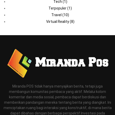
Tech
(1)
Terpopuler
(1)
Travel
(10)
Virtual Reality
(8)
Miranda POS tidak hanya menyajikan berita, tetapi juga
membangun komunitas pembaca yang aktif. Melalui kolom
komentar dan media sosial, pembaca dapat berdiskusi dan
memberikan pandangan mereka tentang berita yang diangkat. Ini
menciptakan ruang bagi interaksi yang konstruktif, di mana berita
dapat dibahas dengan berbagai perspektif.Investasi pada