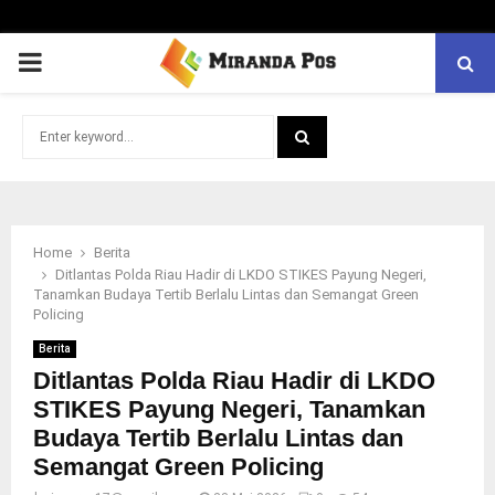
PRIMARY
MENU
Search
for:
SEARCH
Home
Berita
Ditlantas Polda Riau Hadir di LKDO STIKES Payung Negeri,
Tanamkan Budaya Tertib Berlalu Lintas dan Semangat Green
Policing
Berita
Ditlantas Polda Riau Hadir di LKDO
STIKES Payung Negeri, Tanamkan
Budaya Tertib Berlalu Lintas dan
Semangat Green Policing