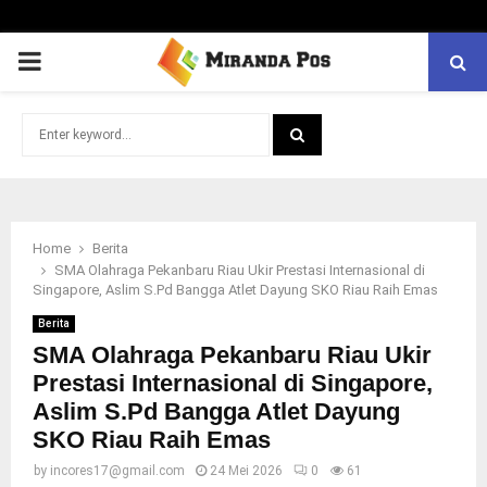
PRIMARY
MENU
Search
for:
SEARCH
Home
Berita
SMA Olahraga Pekanbaru Riau Ukir Prestasi Internasional di
Singapore, Aslim S.Pd Bangga Atlet Dayung SKO Riau Raih Emas
Berita
SMA Olahraga Pekanbaru Riau Ukir
Prestasi Internasional di Singapore,
Aslim S.Pd Bangga Atlet Dayung
SKO Riau Raih Emas
by
incores17@gmail.com
24 Mei 2026
0
61