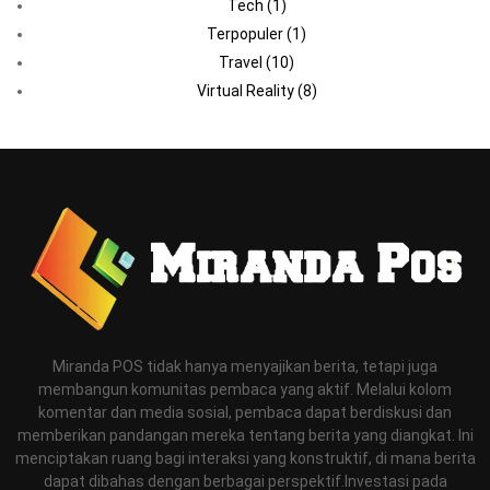
Tech
(1)
Terpopuler
(1)
Travel
(10)
Virtual Reality
(8)
Miranda POS tidak hanya menyajikan berita, tetapi juga
membangun komunitas pembaca yang aktif. Melalui kolom
komentar dan media sosial, pembaca dapat berdiskusi dan
memberikan pandangan mereka tentang berita yang diangkat. Ini
menciptakan ruang bagi interaksi yang konstruktif, di mana berita
dapat dibahas dengan berbagai perspektif.Investasi pada