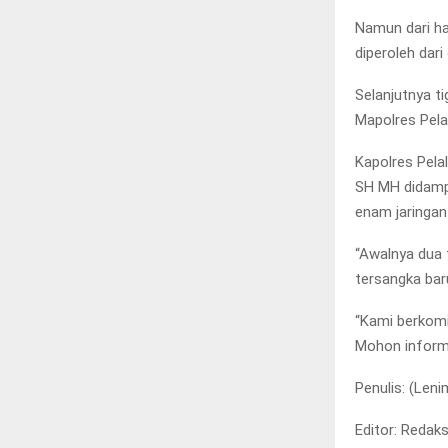
Namun dari ha
diperoleh dar
Selanjutnya ti
Mapolres Pela
Kapolres Pela
SH MH didampi
enam jaringan
“Awalnya dua
tersangka bar
“Kami berkomi
Mohon inform
Penulis: (Leni
Editor: Redaks