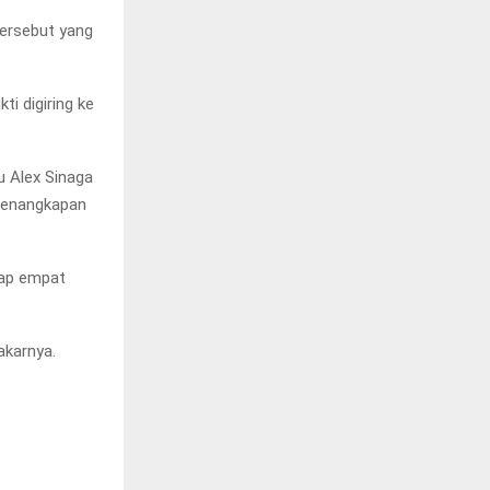
tersebut yang
ti digiring ke
u Alex Sinaga
 penangkapan
kap empat
akarnya.