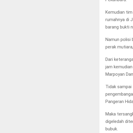
Kemudian tim
rumahnya di J
barang bukti 
Namun polisi 
perak mutiara
Dari keterang
jam kemudian 
Marpoyan Dama
Tidak sampai 
pengembangan.
Pangeran Hida
Maka tersangk
digeledah dite
bubuk.