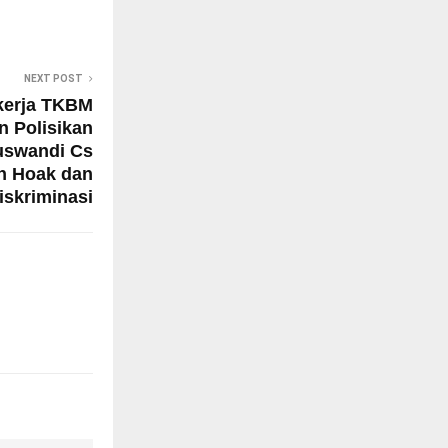
NEXT POST
ekerja TKBM
n Polisikan
uswandi Cs
n Hoak dan
iskriminasi