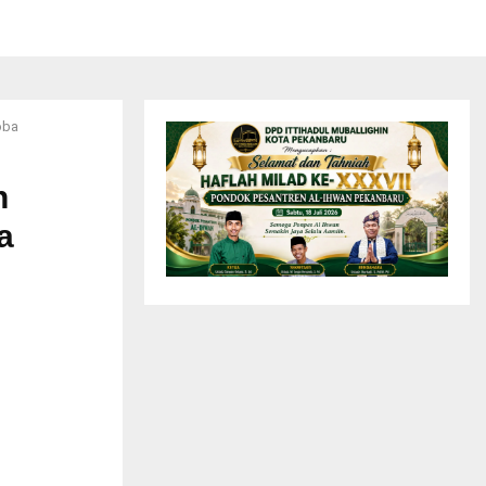
oba
n
a