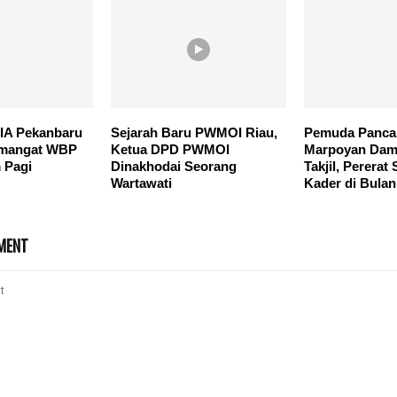
IIA Pekanbaru
Sejarah Baru PWMOI Riau,
Pemuda Panca
emangat WBP
Ketua DPD PWMOI
Marpoyan Dama
 Pagi
Dinakhodai Seorang
Takjil, Pererat 
Wartawati
Kader di Bula
MENT