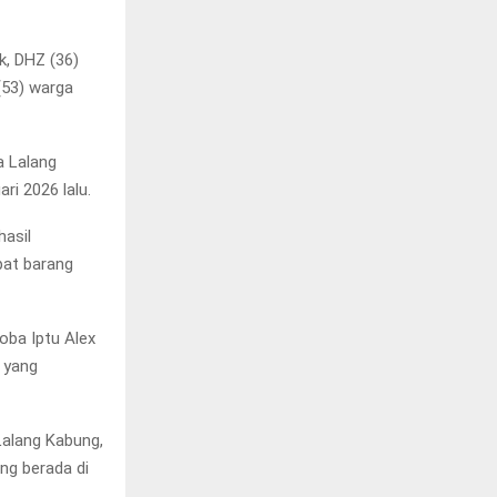
k, DHZ (36)
(53) warga
a Lalang
ri 2026 lalu.
hasil
pat barang
oba Iptu Alex
 yang
Lalang Kabung,
ng berada di