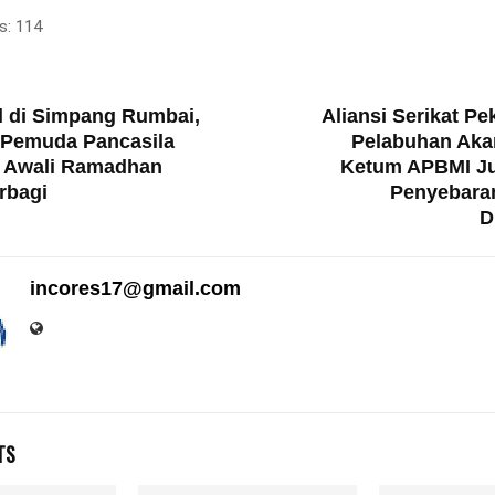
s:
114
T
l di Simpang Rumbai,
Aliansi Serikat P
Pemuda Pancasila
Pelabuhan Aka
 Awali Ramadhan
Ketum APBMI J
rbagi
Penyebara
D
incores17@gmail.com
TS