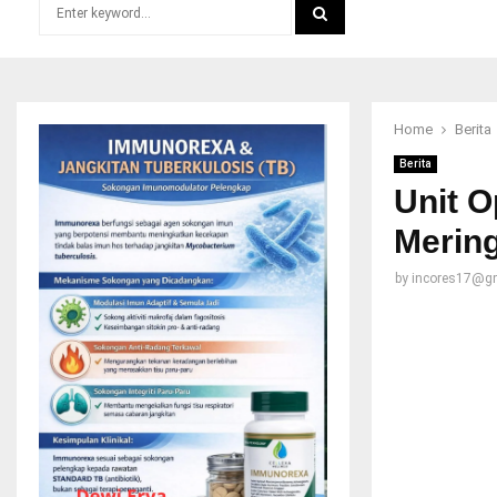
Search
for:
SEARCH
Home
Berita
Berita
Unit O
Merin
by
incores17@g