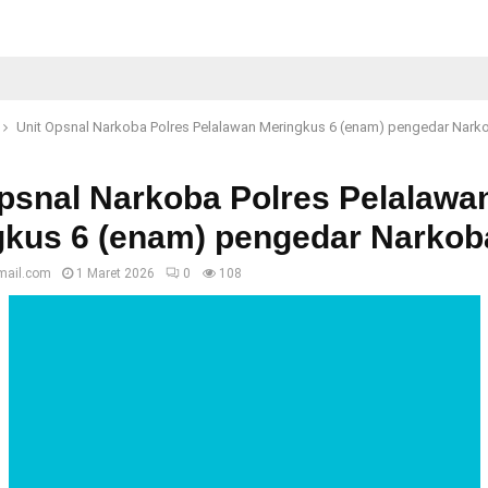
Unit Opsnal Narkoba Polres Pelalawan Meringkus 6 (enam) pengedar Nark
psnal Narkoba Polres Pelalawa
gkus 6 (enam) pengedar Narkob
mail.com
1 Maret 2026
0
108