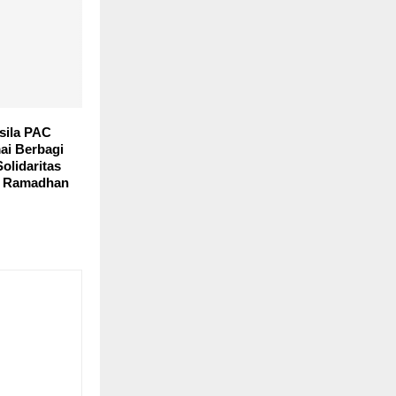
sila PAC
i Berbagi
Solidaritas
n Ramadhan