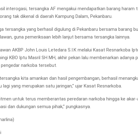
sil interogasi, tersangka AF mengakui mendapatkan barang haram 
i orang tak dikenal di daerah Kampung Dalam, Pekanbaru.
ga tersangka yang berhasil digulung di Pekanbaru bersama barang buk
lawan, guna pemeriksaan lebih lanjut bersama tersangka lainnya.
lawan AKBP John Louis Letedara S.I.K melalui Kasat Resnarkoba Ipt
ngi KBO Iptu Masril SH MH, akhir pekan lalu membenarkan adanya
 pengedar narkoba tersebut.
 tersangka kita amankan dan hasil pengembangan, berhasil menang
u lagi yang merupakan satu jaringan,” ujar Kasat Resnarkoba.
tmen untuk terus memberantas peredaran narkoba hingga ke akar-
asi dan dukungan semua pihak,” pungkasnya.
marlina)
i