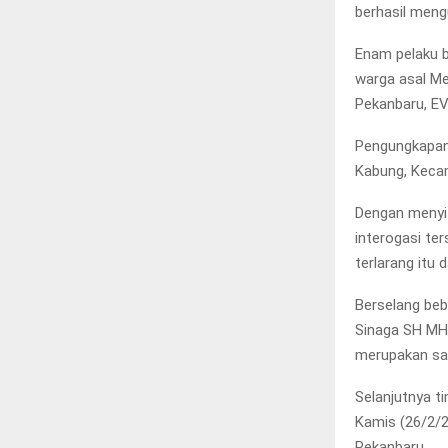
berhasil meng
Enam pelaku b
warga asal Me
Pekanbaru, EV
Pengungkapan 
Kabung, Kecam
Dengan menyit
interogasi t
terlarang itu d
Berselang beb
Sinaga SH MH
merupakan sala
Selanjutnya t
Kamis (26/2/2
Pekanbaru.