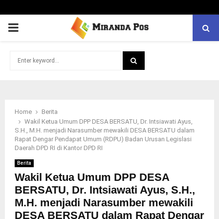
PRIMARY
MENU
Search
for:
SEARCH
Home
Berita
Wakil Ketua Umum DPP DESA BERSATU, Dr. Intsiawati Ayus,
S.H., M.H. menjadi Narasumber mewakili DESA BERSATU dalam
Rapat Dengar Pendapat Umum (RDPU) Badan Urusan Legislasi
Daerah DPD RI di Kantor DPD RI
Berita
Wakil Ketua Umum DPP DESA
BERSATU, Dr. Intsiawati Ayus, S.H.,
M.H. menjadi Narasumber mewakili
DESA BERSATU dalam Rapat Dengar