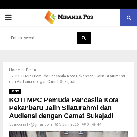
PRIMARY
MENU
Search
for:
SEARCH
Home
Berita
KOTI MPC Pemuda Pancasila Kota Pekanbaru Jalin Silaturahmi
dan Audiensi dengan Camat Sukajadi
Berita
KOTI MPC Pemuda Pancasila Kota
Pekanbaru Jalin Silaturahmi dan
Audiensi dengan Camat Sukajadi
by
incores17@gmail.com
5 Juni 2026
0
44